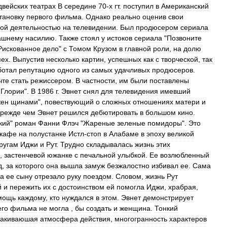
двейских
театрах
В
середине
70
-
х
гт
.
поступил
в
Американский
тановку
первого
фильма
.
Однако
реально
оценив
свои
кой
деятельностью
на
телевидении
.
Был
продюсером
сериала
ашнему
насилию
.
Также
стоял
у
истоков
сериала
"
Позвоните
Рискованное
дело
"
с
Томом
Крузом
в
главной
роли
,
на
долю
пех
.
Выпустив
несколько
картин
,
успешных
как
с
творческой
,
так
ботал
репутацию
одного
из
самых
удачливых
продюсеров
.
чте
стать
режиссером
.
В
частности
,
им
были
поставлены
Глории
".
В
1986
г
.
Эвнет
снял
для
телевидения
имевший
жен
щинами
",
повествующий
о
сложных
отношениях
матери
и
прежде
чем
Эвнет
решился
дебютировать
в
большом
кино
.
кий
"
роман
Фанни
Флэч
"
Жареные
зеленые
помидоры
".
Это
кафе
на
полустанке
Истл
-
стоп
в
Алабаме
в
эпоху
великой
ругам
Иджи
и
Рут
.
Трудно
складывалась
жизнь
этих
,
застенчевой
южанке
с
печальной
улыбкой
.
Ее
возлюбленный
д
,
за
которого
она
вышла
замуж
безжалостно
избивал
ее
.
Сама
а
ее
сыну
отрезало
руку
поездом
.
Словом
,
жизнь
Рут
й
и
пережить
их
с
достоинством
ей
помогла
Иджи
,
храбрая
,
мощь
каждому
,
кто
нуждался
в
этом
.
Эвнет
демонстрирует
его
фильма
не
могла
,
бы
создать
и
женщина
.
Тонкий
лакиваюшая
атмосфера
действия
,
многогранность
характеров