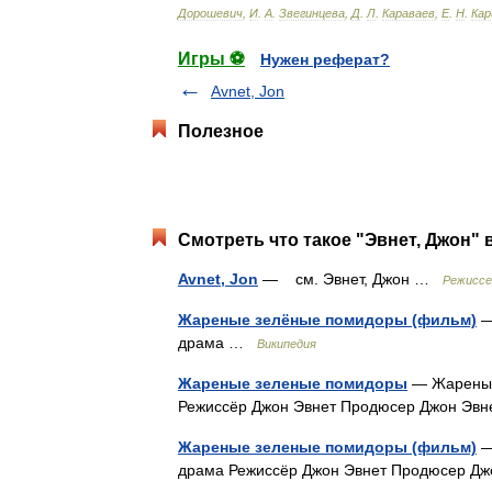
Дорошевич
,
И
.
А
.
Звегинцева
,
Д
.
Л
.
Караваев
,
Е
.
Н
.
Кар
Игры ⚽
Нужен реферат?
Avnet, Jon
Полезное
Смотреть что такое "Эвнет, Джон" 
Avnet, Jon
— см. Эвнет, Джон …
Режиссе
Жареные зелёные помидоры (фильм)
—
драма …
Википедия
Жареные зеленые помидоры
— Жареные
Режиссёр Джон Эвнет Продюсер Джон Э
Жареные зеленые помидоры (фильм)
—
драма Режиссёр Джон Эвнет Продюсер Д