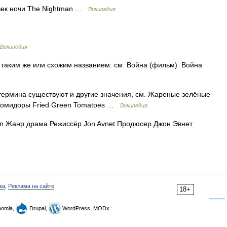
век ночи The Nightman …
Википедия
Википедия
таким же или схожим названием: см. Война (фильм). Война
термина существуют и другие значения, см. Жареные зелёные
помидоры Fried Green Tomatoes …
Википедия
 Жанр драма Режиссёр Jon Avnet Продюсер Джон Эвнет
ка
,
Реклама на сайте
18+
omla,
Drupal,
WordPress, MODx.