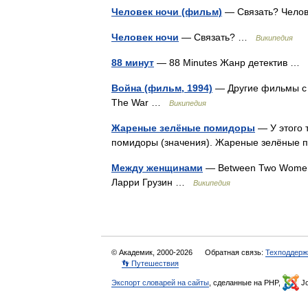
Человек ночи (фильм)
— Связать? Чело
Человек ночи
— Связать? …
Википедия
88 минут
— 88 Minutes Жанр детектив …
Война (фильм, 1994)
— Другие фильмы с 
The War …
Википедия
Жареные зелёные помидоры
— У этого 
помидоры (значения). Жареные зелёные 
Между женщинами
— Between Two Women
Ларри Грузин …
Википедия
© Академик, 2000-2026
Обратная связь:
Техподдерж
👣 Путешествия
Экспорт словарей на сайты
, сделанные на PHP,
Jo