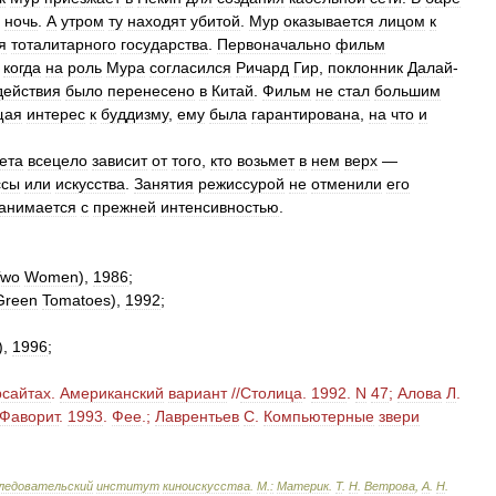
ночь
.
А
утром
ту
находят
убитой
.
Мур
оказывается
лицом
к
я
тоталитарного
государства
.
Первоначально
фильм
когда
на
роль
Мура
согласился
Ричард
Гир
,
поклонник
Далай
-
действия
было
перенесено
в
Китай
.
Фильм
не
стал
большим
щая
интерес
к
буддизму
,
ему
была
гарантирована
,
на
что
и
ета
всецело
зависит
от
того
,
кто
возьмет
в
нем
верх
—
ссы
или
искусства
.
Занятия
режиссурой
не
отменили
его
анимается
с
прежней
интенсивностью
.
Two
Women
),
1986
;
Green
Tomatoes
),
1992
;
),
1996
;
сайтах
.
Американский
вариант
//
Столица
.
1992
.
N
47
;
Алова
Л
.
Фаворит
.
1993
.
Фее
.;
Лаврентьев
С
.
Компьютерные
звери
ледовательский
институт
киноискусства
.
М
.
:
Материк
.
Т
.
Н
.
Ветрова
,
А
.
Н
.