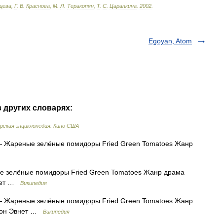
цева
,
Г
.
В
.
Краснова
,
М
.
Л
.
Теракопян
,
Т
.
С
.
Царапкина
.
2002
.
Egoyan, Atom
в других словарях:
рская энциклопедия. Кино США
 Жареные зелёные помидоры Fried Green Tomatoes Жанр
 зелёные помидоры Fried Green Tomatoes Жанр драма
внет …
Википедия
 Жареные зелёные помидоры Fried Green Tomatoes Жанр
жон Эвнет …
Википедия