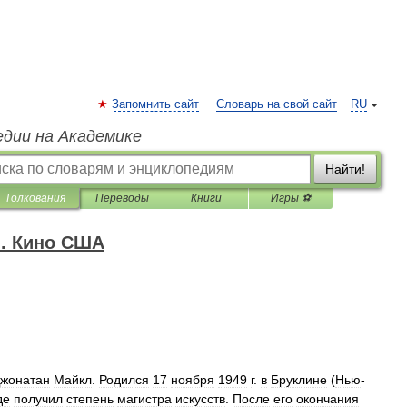
Запомнить сайт
Словарь на свой сайт
RU
едии на Академике
Найти!
Толкования
Переводы
Книги
Игры ⚽
я. Кино США
жонатан
Майкл
.
Родился
17
ноября
1949
г
.
в
Бруклине
(
Нью
-
де
получил
степень
магистра
искусств
.
После
его
окончания