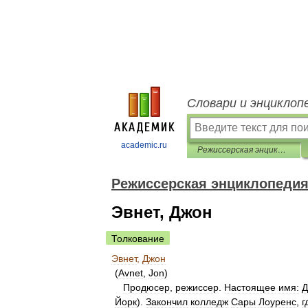
Словари и энциклоп
academic.ru
Режиссерская энциклопедия. Кино США
Режиссерская энциклопеди
Эвнет, Джон
Толкование
Эвнет
,
Джон
(
Avnet
,
Jon
)
Продюсер
,
режиссер
.
Настоящее
имя:
Д
Йорк
).
Закончил
колледж
Сары
Лоуренс
,
г