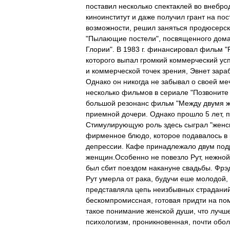
поставил
несколько
спектаклей
во
внебро
киноинститут
и
даже
получил
грант
на
пос
возможности
,
решил
заняться
продюсерс
"
Пылающие
постели
",
посвященного
дом
Глории
".
В
1983
г
.
финансировал
фильм
"
которого
выпал
громкий
коммерческий
ус
и
коммерческой
точек
зрения
,
Эвнет
зара
Однако
он
никогда
не
забывал
о
своей
ме
несколько
фильмов
в
сериале
"
Позвоните
большой
резонанс
фильм
"
Между
двумя
приемной
дочери
.
Однако
прошло
5
лет
,
Стимулирующую
роль
здесь
сыграл
"
женс
фирменное
блюдо
,
которое
подавалось
в
депрессии
.
Кафе
принадлежало
двум
под
женщин
.
Особенно
не
повезло
Рут
,
нежной
был
сбит
поездом
накануне
свадьбы
.
Фрэ
Рут
умерла
от
рака
,
будучи
еше
молодой
,
представляла
цепь
неизбывных
страдани
бескомпромиссная
,
готовая
придти
на
по
такое
понимание
женской
души
,
что
лучш
психологизм
,
проникновенная
,
почти
обо