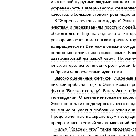
и
их
связей
с
другими
людьми
составляют
укорененность
в
американском
коммерче
качества
,
в
большой
степени
роднящие
ег
В
"
Жареных
зеленых
помидорах
"
Эвнет
чувствам
и
переживаниям
простых
людей
обстоятельств
.
Еще
нагляднее
этот
интер
разворачивается
в
маленьком
грязном
го
возвращается
из
Вьетнама
бывший
солда
полностью
включиться
в
жизнь
семьи
.
Кев
незаживающей
душевной
раной
.
Но
как
э
юных
актера
,
исполняющих
роли
детей
.
Б
добрыми
человеческими
чувствами
.
Высоко
оцененные
критикой
"
Жареные
никакой
прибыли
.
То
,
что
Эвнет
может
пр
фильм
"
Близко
к
сердцу
".
В
нем
Эвнет
обр
телевидении
.
Отметив
неизбежные
морал
Эвнет
не
стал
их
педалировать
,
как
это
сд
внимание
он
уделил
любовным
отношени
Представленные
на
экране
двумя
ведущи
превратились
в
самый
захватывающий
лю
Фильм
"
Красный
угол
"
также
продемонс
своего
искусства
.
Крупный
бизнесмен
Дже