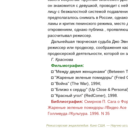
он
знакомится
с
девушкой
,
проводит
с
ней
лицу
с
безжалостной
системой
подавлени
предполагалось
снимать
в
России
,
однако
ламы
и
критик
пекинского
режима
,
место
откровением
,
однако
публика
,
проявляю
рассчитывал
режиссер
.
Дальнейшая
творческая
судьба
Джо
Эвн
режиссер
или
продюсер
,
соображения
ка
продюсерской
деятельности
,
которой
он
з
Г
.
Краснова
Фильмография:
◘
"
Между
двумя
женщинами
" (
Between
◘
"
Жареные
зеленые
помидоры
" (
Fried
◘
"
Война
" (
The
War
),
1994
;
◘
"
Близко
к
сердцу
" (
Up
Close
&
Personal
◘
"
Красный
угол
" (
RedConer
),
1998
.
Библиография:
Смирнов
П
.
Cara
о
Фор
Жареные
зеленые
помидоры
//
Видео
Асе
Голливуда
//
Культура
.
1996
.
N
35
Режиссерская
энциклопедия
.
Кино
США
. —
Научно
исс