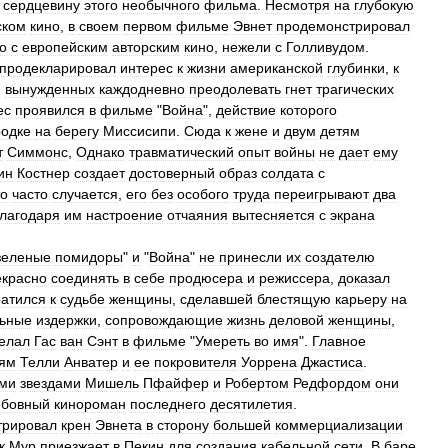
сердцевину
этого
необычного
фильма
.
Несмотря
на
глубокую
ском
кино
,
в
своем
первом
фильме
Эвнет
продемонстрировал
о
с
европейским
авторским
кино
,
нежели
с
Голливудом
.
продекларировал
интерес
к
жизни
американской
глубинки
,
к
,
вынужденных
каждодневно
преодолевать
гнет
трагических
ес
проявился
в
фильме
"
Война
",
действие
которого
родке
на
берегу
Миссисипи
.
Сюда
к
жене
и
двум
детям
т
Симмонс
,
Однако
травматический
опыт
войны
не
дает
ему
ин
Костнер
создает
достоверный
образ
солдата
с
то
часто
случается
,
его
без
особого
труда
переигрывают
два
лагодаря
им
настроение
отчаяния
вытесняется
с
экрана
зеленые
помидоры
"
и
"
Война
"
не
принесли
их
создателю
екрасно
соединять
в
себе
продюсера
и
режиссера
,
доказал
атился
к
судьбе
женщины
,
сделавшей
блестящую
карьеру
на
ьные
издержки
,
сопровождающие
жизнь
деловой
женщины
,
елал
Гас
ван
Сэнт
в
фильме
"
Умереть
во
имя
".
Главное
ям
Телли
Анватер
и
ее
покровителя
Уоррена
Джастиса
.
ми
звездами
Мишель
Пфайфер
и
Робертом
Редфордом
они
бовный
кинороман
последнего
десятилетия
.
трировал
крен
Эвнета
в
сторону
большей
коммерциализации
к
Мур
приезжает
в
Пекин
для
создания
кабельной
сети
.
В
баре